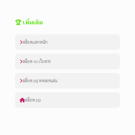
🏆 เพิ่มเติม
สล็อตแตกหนัก
สล็อต xo เว็บตรง
สล็อต pg ทดลองเล่น
สล็อต pg