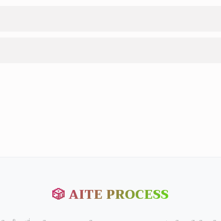
🎲 AITE PROCESS