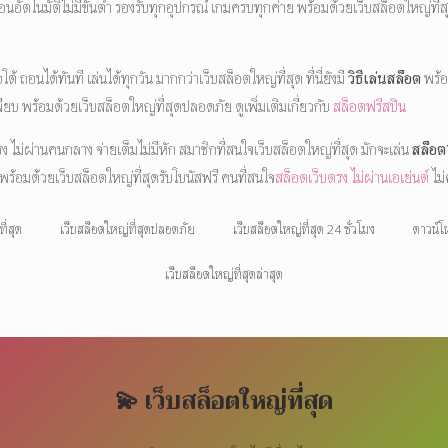
ถอนอัตโนมัติไม่มีขั้นต่ำ รองรับทุกอุปกรณ์ เกมครบทุกค่าย พร้อมด้วยเว็บสล็อตใหญ่ที่
้ ถอนได้ทันที เล่นได้ทุกวัน มากกว่าเว็บสล็อตใหญ่ที่สุด ที่นี่ยังมี
วิธีเล่นสล็อต
พร้อ
ัสเพียบ พร้อมด้วยเว็บสล็อตใหญ่ที่สุดปลอดภัย ดูเพิ่มเติมเกี่ยวกับ
สล็อตฟรีสปิน
ง ไม่ผ่านคนกลาง จ่ายเต็มไม่มีหัก สมาชิกที่สนใจเว็บสล็อตใหญ่ที่สุด มักจะเล่น
สล็อต
 พร้อมด้วยเว็บสล็อตใหญ่ที่สุดรับโบนัสฟรี คนที่สนใจ
สล็อตเว็บตรง ไม่ผ่านเอเย่นต์
ไม่
ี่สุด
เว็บสล็อตใหญ่ที่สุดปลอดภัย
เว็บสล็อตใหญ่ที่สุด 24 ชั่วโมง
ดาวน์โ
เว็บสล็อตใหญ่ที่สุดล่าสุด
💫 เว็บสล็อตใหญ่ที่สุด