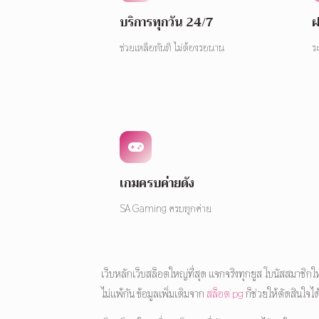
บริการทุกวัน 24/7
ฝ
ช่วยเหลือทันที ไม่ต้องรอนาน
ร
เกมครบค่ายดัง
SA Gaming ครบทุกค่าย
เว็บหลักเว็บสล็อตใหญ่ที่สุด แจกจริงทุกยูส โบนัสสมาชิกใ
ไม่แพ้กัน ข้อมูลเพิ่มเติมจาก
สล็อต pg
ก็ช่วยให้ตัดสินใจได้