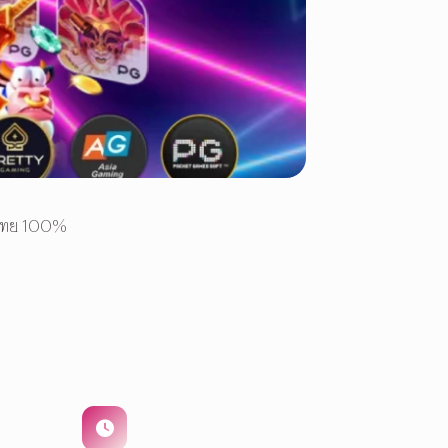
ษาไทย 100%