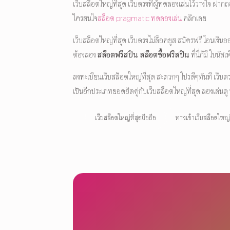
เว็บสล็อตใหญ่ที่สุด เว็บตรงที่ผู้ทดลองเล่นไว้วางใจ ฝาก
ใครสนใจ
สล็อต pragmatic ทดลองเล่น
คลิกเลย
เว็บสล็อตใหญ่ที่สุด เว็บตรงไม่ล็อคยูส สมัครฟรี โอนเงินออโต
ต้องลอง
สล็อตฟรีสปิน สล็อตซื้อฟรีสปิน
ที่นี่ก็มี โบน
ลงทะเบียนเว็บสล็อตใหญ่ที่สุด สะดวกๆ โปรดีๆทันที เว็บตร
เป็นอีกประเภทยอดฮิตคู่กับเว็บสล็อตใหญ่ที่สุด ลองเล่นดู
เว็บสล็อตใหญ่ที่สุดมือถือ
ทางเข้าเว็บสล็อตใหญ่ท