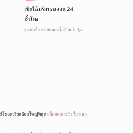
เปิดให้บริการ ตลอด 24
ชั่วโมง
ทุกวัน เข้าเล่นได้ตลอด ไม่มีปิดปรับปรุง
น์โหลดเว็บสล็อตใหญ่ที่สุด
สล็อตแตกหนัก
ก็น่าสนใจ