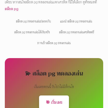
เพียบ หากสนใจสล็อต pg ทดลองเล่นแจกเครดิต ก็มีให้เลือก ดูทั้งหมดที่
สล็อต pg
สล็อต pg ทดลองเล่นปลอดภัย
แนะนำสล็อต pg ทดลองเล่น
สล็อต pg ทดลองเล่นได้เงินจริง
สล็อต pg ทดลองเล่นเครดิตฟรี
ทางเข้าสล็อต pg ทดลองเล่น
💫 สล็อต pg ทดลองเล่น
เริ่มเลยตอนนี้ รับโปรไม่มีเงื่อนไข
🎯 เริ่มเลย