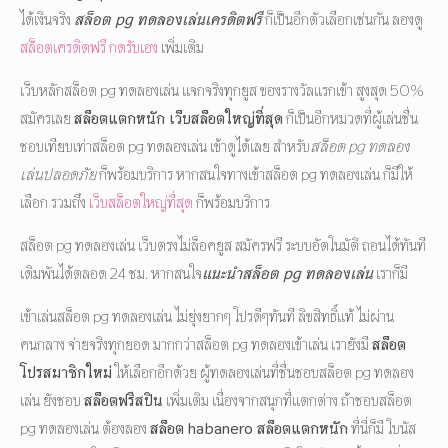
ได้เงินจริง
สล็อต pg ทดลองเล่นเครดิตฟรี
ก็เป็นอีกตัวเลือกเช่นกัน ลองดู
สล็อตเครดิตฟรี กดรับเอง
เพิ่มเติม
เว็บหลักสล็อต pg ทดลองเล่น แจกจริงทุกยูส ของรางวัลแรกเข้า สูงสุด 50%
สมัครเลย
สล็อตแตกหนัก เว็บสล็อตใหญ่ที่สุด
ก็เป็นอีกหมวดที่ผู้เล่นชื่น
ชอบเทียบเท่าสล็อต pg ทดลองเล่น เข้าดูได้เลย สำหรับ
สล็อต pg ทดลอง
เล่นปลอดภัย
ก็พร้อมบริการ หากสนใจทางเข้าสล็อต pg ทดลองเล่น ก็มีให้
เลือก รวมถึง
เว็บสล็อตใหญ่ที่สุด
ก็พร้อมบริการ
สล็อต pg ทดลองเล่น เว็บตรงไม่ล็อคยูส สมัครฟรี ระบบอัตโนมัติ ถอนได้ทันที
เดิมพันได้ตลอด 24 ชม. หากสนใจ
แนะนำสล็อต pg ทดลองเล่น
เราก็มี
เข้าเล่นสล็อต pg ทดลองเล่น ไม่ยุ่งยากๆ โปรดีๆทันที ลิขสิทธิ์แท้ ไม่ผ่าน
คนกลาง จ่ายจริงทุกยอด มากกว่าสล็อต pg ทดลองเข้าเล่น เรายังมี
สล็อต
โปรสมาชิกใหม่
ให้เลือกอีกด้วย ผู้ทดลองเล่นที่ชื่นชอบสล็อต pg ทดลอง
เล่น ยังชอบ
สล็อตฟรีสปิน
เพิ่มเติม เนื่องจากสนุกที่แตกต่าง ถ้าชอบสล็อต
pg ทดลองเล่น ต้องลอง
สล็อต habanero สล็อตแตกหนัก
ที่นี่ก็มี โบนัส