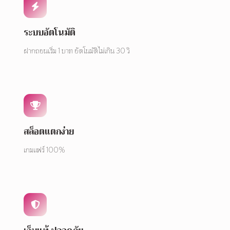
ระบบอัตโนมัติ
ฝากถอนเริ่ม 1 บาท อัตโนมัติไม่เกิน 30 วิ
สล็อตแตกง่าย
เกมแฟร์ 100%