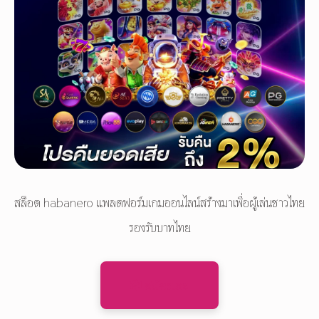
สล็อต habanero แพลตฟอร์มเกมออนไลน์สร้างมาเพื่อผู้เล่นชาวไทย
รองรับบาทไทย
🎲 สมัครเลย