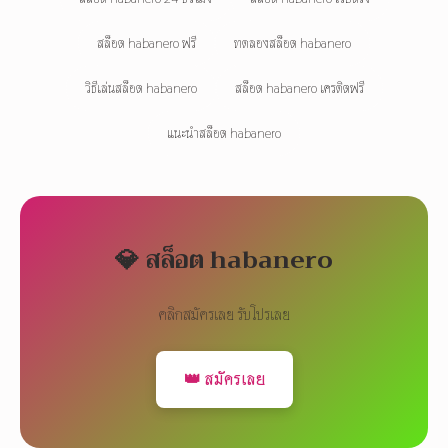
สล็อต habanero ฟรี
ทดลองสล็อต habanero
วิธีเล่นสล็อต habanero
สล็อต habanero เครดิตฟรี
แนะนำสล็อต habanero
💎 สล็อต habanero
คลิกสมัครเลย รับโปรเลย
👑 สมัครเลย