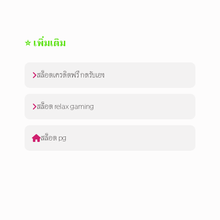
⭐ เพิ่มเติม
สล็อตเครดิตฟรี กดรับเอง
สล็อต relax gaming
สล็อต pg