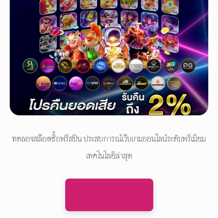
ทดลองสล็อตซื้อฟรีสปิน ประสบการณ์เว็บเกมออนไลน์ระดับพรีเมียม
เทคโนโลยีล่าสุด
🎪 สมัครตอนนี้