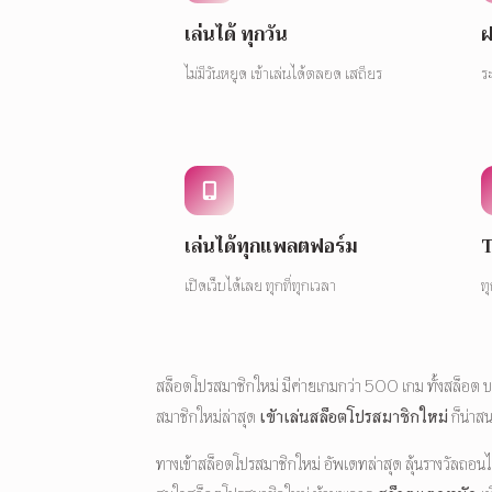
เล่นได้ ทุกวัน
ฝ
ไม่มีวันหยุด เข้าเล่นได้ตลอด เสถียร
ร
เล่นได้ทุกแพลตฟอร์ม
T
เปิดเว็บได้เลย ทุกที่ทุกเวลา
ท
สล็อตโปรสมาชิกใหม่ มีค่ายเกมกว่า 500 เกม ทั้งสล็อต บา
สมาชิกใหม่ล่าสุด
เข้าเล่นสล็อตโปรสมาชิกใหม่
ก็น่าสน
ทางเข้าสล็อตโปรสมาชิกใหม่ อัพเดทล่าสุด ลุ้นรางวัลถอนไ