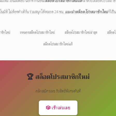
ิ่มเติม โบนัสเพียบ นอกจากนี้ยังมี
สล็อตโปรสมาชิกใหม่แท้
สำหรับ
สล็อตโปรสมาชิ
โนมัติ ไม่ต้องทำเทิร์น ร่วมสนุกได้ตลอด 24 ชม.
แนะนำสล็อตโปรสมาชิกใหม่
ก็เป็
าชิกใหม่
ทดลองสล็อตโปรสมาชิกใหม่
สล็อตโปรสมาชิกใหม่ล่าสุด
สล็อตโ
สล็อตโปรสมาชิกใหม่แท้
🏆 สล็อตโปรสมาชิกใหม่
คลิกสมัครเลย รับสิทธิพิเศษทันที
🎲 เข้าเล่นเลย