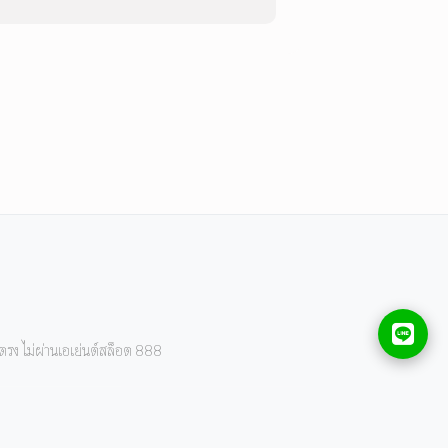
ตรง ไม่ผ่านเอเย่นต์
สล็อต 888