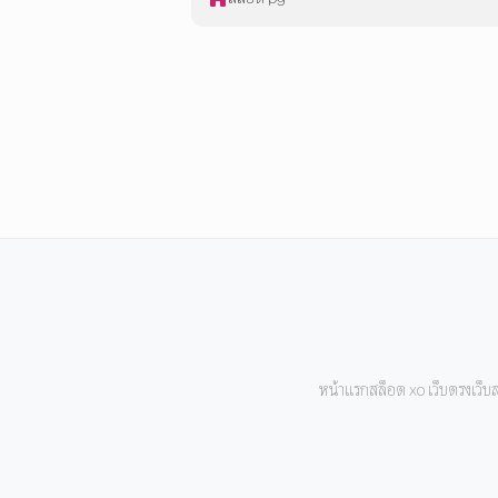
หน้าแรก
สล็อต xo เว็บตรง
เว็บ