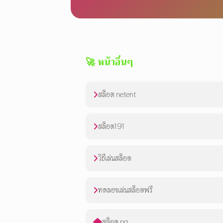
🚀 หน้าอื่นๆ
สล็อต netent
สล็อต191
วิธีเล่นสล็อต
ทดลองเล่นสล็อตฟรี
สล็อต pg