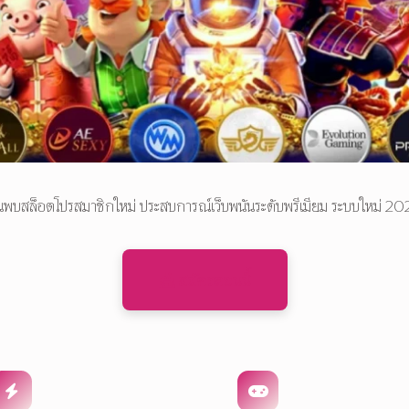
นพบสล็อตโปรสมาชิกใหม่ ประสบการณ์เว็บพนันระดับพรีเมียม ระบบใหม่ 2
🎪 สมัครตอนนี้