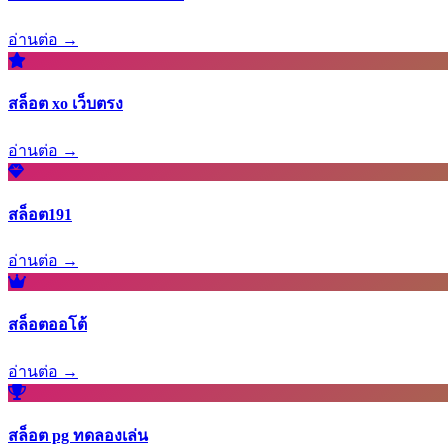
อ่านต่อ →
สล็อต xo เว็บตรง
อ่านต่อ →
สล็อต191
อ่านต่อ →
สล็อตออโต้
อ่านต่อ →
สล็อต pg ทดลองเล่น