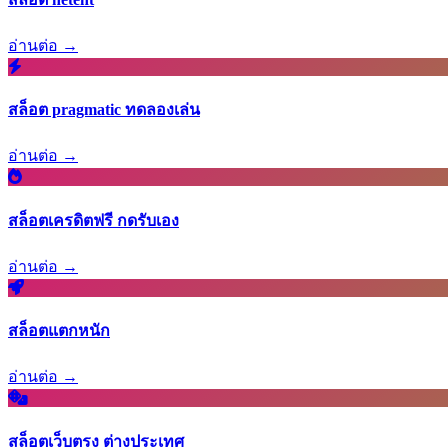
อ่านต่อ →
สล็อต pragmatic ทดลองเล่น
อ่านต่อ →
สล็อตเครดิตฟรี กดรับเอง
อ่านต่อ →
สล็อตแตกหนัก
อ่านต่อ →
สล็อตเว็บตรง ต่างประเทศ