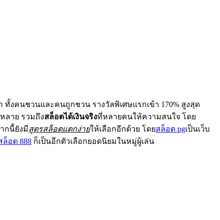
ะนำ ทั้งคนชวนและคนถูกชวน รางวัลพิเศษแรกเข้า 170% สูงสุด
กหลาย รวมถึง
สล็อตได้เงินจริง
ที่หลายคนให้ความสนใจ โดย
กนี้ยังมี
สูตรสล็อตแตกง่าย
ให้เลือกอีกด้วย โดย
สล็อต pg
เป็นเว็บ
สล็อต 888
ก็เป็นอีกตัวเลือกยอดนิยมในหมู่ผู้เล่น