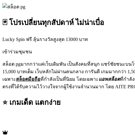
🃏 โปรเปลี่ยนทุกสัปดาห์ ไม่น่าเบื่อ
Lucky Spin ฟรี ลุ้นรางวัลสูงสุด 13000 บาท
เข้าร่วมชุมชน
สล็อต pgมากกว่าแค่เว็บเดิมพัน เป็นสังคมที่สนุก แชร์ชัยชนะบ
15,000 บาทเต็ม เว็บหลักไม่ผ่านคนกลาง การันตี เกมมากกว่า 1
เฉพาะ
สล็อตมือถือ
ที่กำลังเป็นที่นิยม โดยเฉพาะ
แอพสล็อต
ที่กำลั
ตรงที่ได้รับความไว้วางใจจากผู้ใช้งานจำนวนมาก โดย AITE PROC
⭐ เกมเด็ด
แตกง่าย