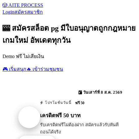
🎲 AITE PROCESS
Login
สมัครสมาชิก
🎰 สมัครสล็อต pg มีใบอนุญาตถูกกฎหมาย
เกมใหม่ อัพเดตทุกวัน
Demo ฟรี ไม่เสียเงิน
🎮 เริ่มสนุก
🔥 เข้าร่วมชุมชน
วันเสาร์ที่ 8 ส.ค. 2569
ฟรี 50
โปรโมชั่นวันนี้
เครดิตฟรี 50 บาท
รับเครดิตฟรีไม่ต้องฝาก สมัครแล้วรับทันที
ถอนได้จริง