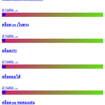
อ่านต่อ →
สล็อต xo เว็บตรง
อ่านต่อ →
สล็อต191
อ่านต่อ →
สล็อตออโต้
อ่านต่อ →
สล็อต pg ทดลองเล่น