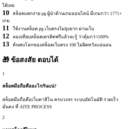
ได้เลย
10
สล็อตแตกง่าย pg ผู้นำด้านเกมออนไลน์ มีเกมกว่า 1771+
เกม
11
ใช้งานสล็อต pg เว็บตรงไม่ยุ่งยาก ผ่านเว็บ
12
ลองเทียบสล็อตเครดิตฟรีแล้วจะรู้ ว่าคุ้มกว่า100%
13
ค้นพบโลกของสล็อตเว็บตรง 100 ไม่ผิดหวังแน่นอน
🎁 ข้อสงสัย
ตอบได้
1
สล็อตมือถือคืออะไรกันแน่?
สล็อตมือถือคือเว็บคาสิโน ครบวงจร ระบบอัตโนมัติ รวดเร็ว
มั่นคง ที่ AITE PROCESS
2