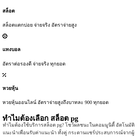
สล็อต
สล็อตแตกบ่อย จ่ายจริง อัตราจ่ายสูง
แทงบอล
อัตราต่อรองดี จ่ายจริง ทุกยอด
หวยหุ้น
หวยหุ้นออนไลน์ อัตราจ่ายสูงถึงบาทละ 900 ทุกยอด
ทำไมต้องเลือก
สล็อต pg
ทำไมต้องใช้บริการสล็อต pg? โชว์ผลชนะในคอมมูนิตี้ อัตโนมัติ
แนะนำเพื่อนรับค่าแนะนำ ทั้งคู่ กระดานแชร์ประสบการณ์จากผู้