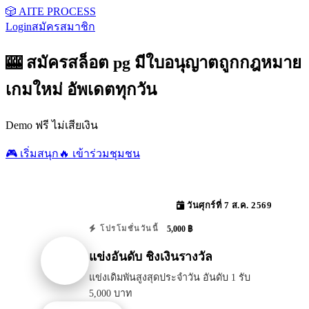
🎲 AITE PROCESS
Login
สมัครสมาชิก
🎰 สมัครสล็อต pg มีใบอนุญาตถูกกฎหมาย
เกมใหม่ อัพเดตทุกวัน
Demo ฟรี ไม่เสียเงิน
🎮 เริ่มสนุก
🔥 เข้าร่วมชุมชน
วันศุกร์ที่ 7 ส.ค. 2569
5,000 ฿
โปรโมชั่นวันนี้
แข่งอันดับ ชิงเงินรางวัล
แข่งเดิมพันสูงสุดประจำวัน อันดับ 1 รับ
5,000 บาท