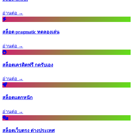
อ่านต่อ →
สล็อต pragmatic ทดลองเล่น
อ่านต่อ →
สล็อตเครดิตฟรี กดรับเอง
อ่านต่อ →
สล็อตแตกหนัก
อ่านต่อ →
สล็อตเว็บตรง ต่างประเทศ