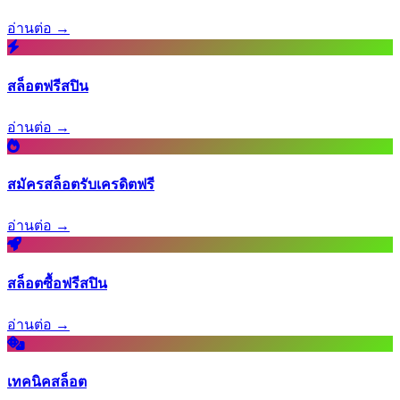
อ่านต่อ →
สล็อตฟรีสปิน
อ่านต่อ →
สมัครสล็อตรับเครดิตฟรี
อ่านต่อ →
สล็อตซื้อฟรีสปิน
อ่านต่อ →
เทคนิคสล็อต