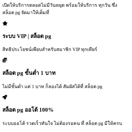
เปิดให้บริการตลอดไม่มีวันหยุด พร้อมให้บริการ ทุกวัน ซึ่ง
สล็อต pg จัดมาให้เต็มที่
ระบบ VIP | สล็อต pg
สิทธิประโยชน์เพียบสำหรับสมาชิก VIP ทุกเทียร์
สล็อต pg ขั้นต่ำ 1 บาท
ไม่มีขั้นต่ำ แค่ 1 บาท ก็ลองได้ สัมผัสได้ที่ สล็อต pg
สล็อต pg ออโต้ 100%
ระบบออโต้ รวดเร็วทันใจ ไม่ต้องรอคน ที่ สล็อต pg มีให้ครบ