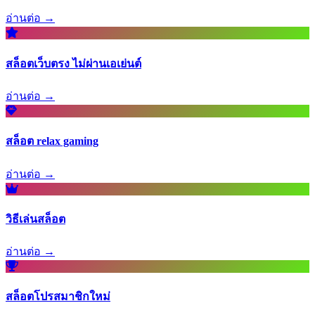
อ่านต่อ →
สล็อตเว็บตรง ไม่ผ่านเอเย่นต์
อ่านต่อ →
สล็อต relax gaming
อ่านต่อ →
วิธีเล่นสล็อต
อ่านต่อ →
สล็อตโปรสมาชิกใหม่