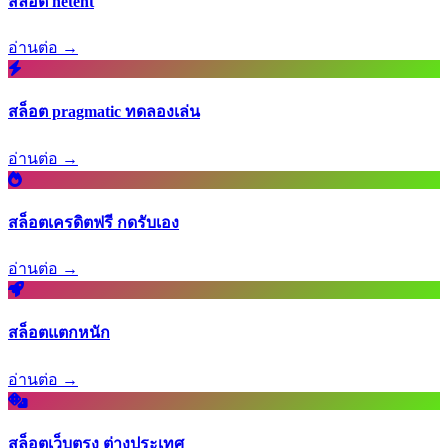
สล็อต netent
อ่านต่อ →
สล็อต pragmatic ทดลองเล่น
อ่านต่อ →
สล็อตเครดิตฟรี กดรับเอง
อ่านต่อ →
สล็อตแตกหนัก
อ่านต่อ →
สล็อตเว็บตรง ต่างประเทศ