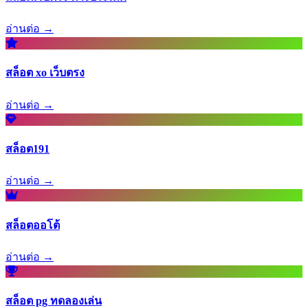
อ่านต่อ →
สล็อต xo เว็บตรง
อ่านต่อ →
สล็อต191
อ่านต่อ →
สล็อตออโต้
อ่านต่อ →
สล็อต pg ทดลองเล่น