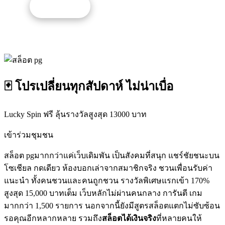
รับโปรนี้
🃏 โปรเปลี่ยนทุกสัปดาห์ ไม่น่าเบื่อ
Lucky Spin ฟรี ลุ้นรางวัลสูงสุด 13000 บาท
เข้าร่วมชุมชน
สล็อต pgมากกว่าแค่เว็บเดิมพัน เป็นสังคมที่สนุก แชร์ชัยชนะบน
โซเชียล กดเดียว ห้องบอกเล่าจากสมาชิกจริง ชวนเพื่อนรับค่า
แนะนำ ทั้งคนชวนและคนถูกชวน รางวัลพิเศษแรกเข้า 170%
สูงสุด 15,000 บาทเต็ม เว็บหลักไม่ผ่านคนกลาง การันตี เกม
มากกว่า 1,500 รายการ นอกจากนี้ยังมีสูตรสล็อตแตกไม่ซับซ้อน
รอคุณอีกหลากหลาย รวมถึง
สล็อตได้เงินจริง
ที่หลายคนให้