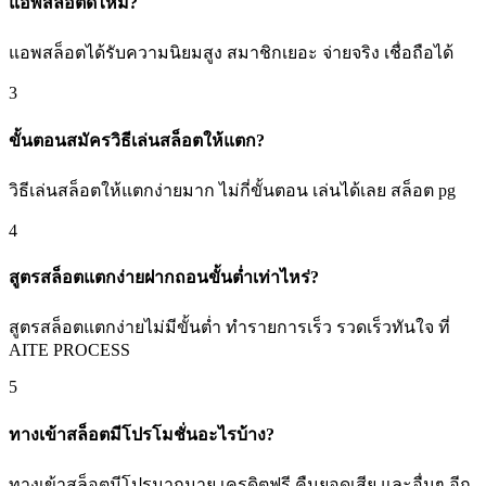
แอพสล็อตดีไหม?
แอพสล็อตได้รับความนิยมสูง สมาชิกเยอะ จ่ายจริง เชื่อถือได้
3
ขั้นตอนสมัครวิธีเล่นสล็อตให้แตก?
วิธีเล่นสล็อตให้แตกง่ายมาก ไม่กี่ขั้นตอน เล่นได้เลย สล็อต pg
4
สูตรสล็อตแตกง่ายฝากถอนขั้นต่ำเท่าไหร่?
สูตรสล็อตแตกง่ายไม่มีขั้นต่ำ ทำรายการเร็ว รวดเร็วทันใจ ที่
AITE PROCESS
5
ทางเข้าสล็อตมีโปรโมชั่นอะไรบ้าง?
ทางเข้าสล็อตมีโปรมากมาย เครดิตฟรี คืนยอดเสีย และอื่นๆ อีก