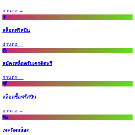
อ่านต่อ →
สล็อตฟรีสปิน
อ่านต่อ →
สมัครสล็อตรับเครดิตฟรี
อ่านต่อ →
สล็อตซื้อฟรีสปิน
อ่านต่อ →
เทคนิคสล็อต