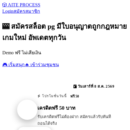
🎲 AITE PROCESS
Login
สมัครสมาชิก
🎰 สมัครสล็อต pg มีใบอนุญาตถูกกฎหมาย
เกมใหม่ อัพเดตทุกวัน
Demo ฟรี ไม่เสียเงิน
🎮 เริ่มสนุก
🔥 เข้าร่วมชุมชน
วันเสาร์ที่ 8 ส.ค. 2569
ฟรี 50
โปรโมชั่นวันนี้
เครดิตฟรี 50 บาท
รับเครดิตฟรีไม่ต้องฝาก สมัครแล้วรับทันที
ถอนได้จริง