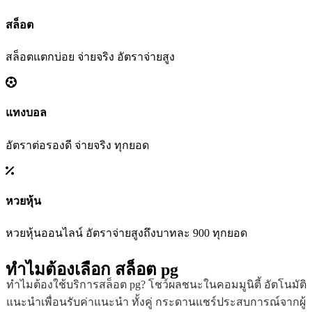
สล็อต
สล็อตแตกบ่อย จ่ายจริง อัตราจ่ายสูง
แทงบอล
อัตราต่อรองดี จ่ายจริง ทุกยอด
หวยหุ้น
หวยหุ้นออนไลน์ อัตราจ่ายสูงถึงบาทละ 900 ทุกยอด
ทำไมต้องเลือก
สล็อต pg
ทำไมต้องใช้บริการสล็อต pg? โชว์ผลชนะในคอมมูนิตี้ อัตโนมัติ
แนะนำเพื่อนรับค่าแนะนำ ทั้งคู่ กระดานแชร์ประสบการณ์จากผู้