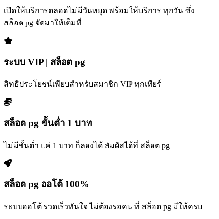
เปิดให้บริการตลอดไม่มีวันหยุด พร้อมให้บริการ ทุกวัน ซึ่ง
สล็อต pg จัดมาให้เต็มที่
ระบบ VIP | สล็อต pg
สิทธิประโยชน์เพียบสำหรับสมาชิก VIP ทุกเทียร์
สล็อต pg ขั้นต่ำ 1 บาท
ไม่มีขั้นต่ำ แค่ 1 บาท ก็ลองได้ สัมผัสได้ที่ สล็อต pg
สล็อต pg ออโต้ 100%
ระบบออโต้ รวดเร็วทันใจ ไม่ต้องรอคน ที่ สล็อต pg มีให้ครบ