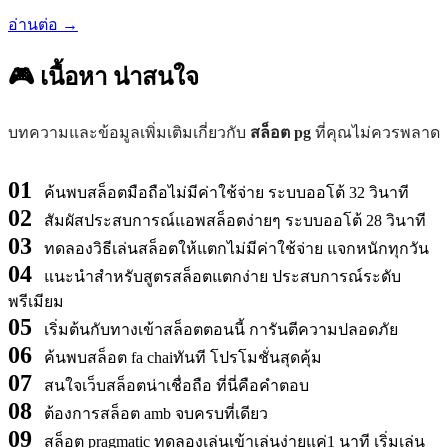
อ่านต่อ →
🎮 เนื้อหา
น่าสนใจ
บทความและข้อมูลเพิ่มเติมเกี่ยวกับ
สล็อต pg
ที่คุณไม่ควรพลาด
01
ค้นพบสล็อตมือถือไม่มีค่าใช้จ่าย ระบบออโต้ 32 วินาที
02
สัมผัสประสบการณ์แอพสล็อตง่ายๆ ระบบออโต้ 28 วินาที
03
ทดลองวิธีเล่นสล็อตให้แตกไม่มีค่าใช้จ่าย แจกหนักทุกวัน
04
แนะนำสำหรับสูตรสล็อตแตกง่าย ประสบการณ์ระดับ
พรีเมียม
05
เริ่มต้นกับทางเข้าสล็อตตอนนี้ การันตีความปลอดภัย
06
ค้นพบสล็อต fa chaiทันที โปรโมชั่นสุดคุ้ม
07
สนใจเว็บสล็อตน่าเชื่อถือ ที่นี่คือคำตอบ
08
ต้องการสล็อต amb จบครบที่เดียว
09
สล็อต pragmatic ทดลองเล่นเข้าเล่นง่ายแค่1 นาที เริ่มเล่น