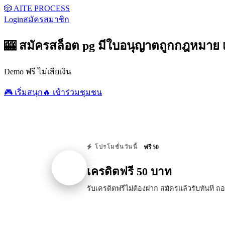
🎲 AITE PROCESS
Login
สมัครสมาชิก
🎰 สมัครสล็อต pg มีใบอนุญาตถูกกฎหมาย เ
Demo ฟรี ไม่เสียเงิน
🎮 เริ่มสนุก
🔥 เข้าร่วมชุมชน
ฟรี 50
โปรโมชั่นวันนี้
เครดิตฟรี 50 บาท
รับเครดิตฟรีไม่ต้องฝาก สมัครแล้วรับทันที ถอ