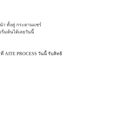
ำ ทั้งคู่ กระดานแชร์
ิ่มต้นได้เลยวันนี้
ที่ AITE PROCESS วันนี้ รับสิทธิ