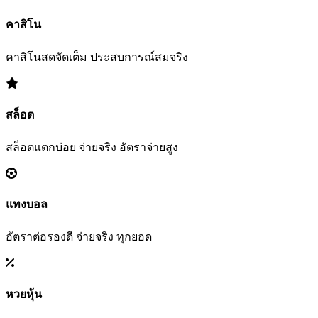
คาสิโน
คาสิโนสดจัดเต็ม ประสบการณ์สมจริง
สล็อต
สล็อตแตกบ่อย จ่ายจริง อัตราจ่ายสูง
แทงบอล
อัตราต่อรองดี จ่ายจริง ทุกยอด
หวยหุ้น