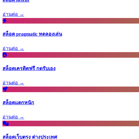
อ่านต่อ →
สล็อต pragmatic ทดลองเล่น
อ่านต่อ →
สล็อตเครดิตฟรี กดรับเอง
อ่านต่อ →
สล็อตแตกหนัก
อ่านต่อ →
สล็อตเว็บตรง ต่างประเทศ