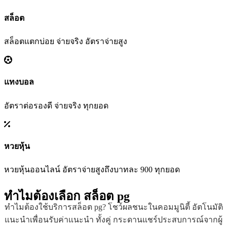
สล็อต
สล็อตแตกบ่อย จ่ายจริง อัตราจ่ายสูง
แทงบอล
อัตราต่อรองดี จ่ายจริง ทุกยอด
หวยหุ้น
หวยหุ้นออนไลน์ อัตราจ่ายสูงถึงบาทละ 900 ทุกยอด
ทำไมต้องเลือก
สล็อต pg
ทำไมต้องใช้บริการสล็อต pg? โชว์ผลชนะในคอมมูนิตี้ อัตโนมัติ
แนะนำเพื่อนรับค่าแนะนำ ทั้งคู่ กระดานแชร์ประสบการณ์จากผู้