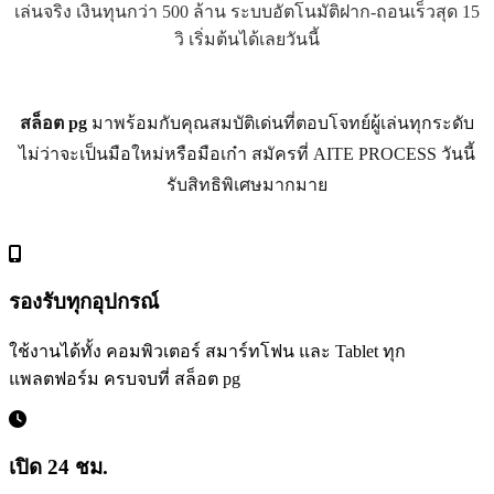
เล่นจริง เงินทุนกว่า 500 ล้าน ระบบอัตโนมัติฝาก-ถอนเร็วสุด 15
วิ เริ่มต้นได้เลยวันนี้
สล็อต pg
มาพร้อมกับคุณสมบัติเด่นที่ตอบโจทย์ผู้เล่นทุกระดับ
ไม่ว่าจะเป็นมือใหม่หรือมือเก๋า สมัครที่ AITE PROCESS วันนี้
รับสิทธิพิเศษมากมาย
รองรับทุกอุปกรณ์
ใช้งานได้ทั้ง คอมพิวเตอร์ สมาร์ทโฟน และ Tablet ทุก
แพลตฟอร์ม ครบจบที่ สล็อต pg
เปิด 24 ชม.