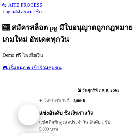
🎲 AITE PROCESS
Login
สมัครสมาชิก
🎰 สมัครสล็อต pg มีใบอนุญาตถูกกฎหมาย
เกมใหม่ อัพเดตทุกวัน
Demo ฟรี ไม่เสียเงิน
🎮 เริ่มสนุก
🔥 เข้าร่วมชุมชน
วันศุกร์ที่ 7 ส.ค. 2569
5,000 ฿
โปรโมชั่นวันนี้
แข่งอันดับ ชิงเงินรางวัล
แข่งเดิมพันสูงสุดประจำวัน อันดับ 1 รับ
5,000 บาท