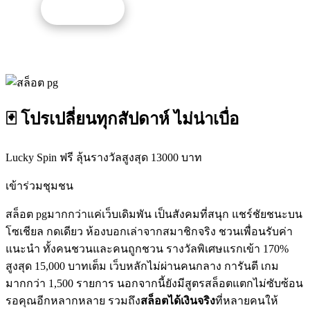
รับโปรนี้
🃏 โปรเปลี่ยนทุกสัปดาห์ ไม่น่าเบื่อ
Lucky Spin ฟรี ลุ้นรางวัลสูงสุด 13000 บาท
เข้าร่วมชุมชน
สล็อต pgมากกว่าแค่เว็บเดิมพัน เป็นสังคมที่สนุก แชร์ชัยชนะบน
โซเชียล กดเดียว ห้องบอกเล่าจากสมาชิกจริง ชวนเพื่อนรับค่า
แนะนำ ทั้งคนชวนและคนถูกชวน รางวัลพิเศษแรกเข้า 170%
สูงสุด 15,000 บาทเต็ม เว็บหลักไม่ผ่านคนกลาง การันตี เกม
มากกว่า 1,500 รายการ นอกจากนี้ยังมีสูตรสล็อตแตกไม่ซับซ้อน
รอคุณอีกหลากหลาย รวมถึง
สล็อตได้เงินจริง
ที่หลายคนให้