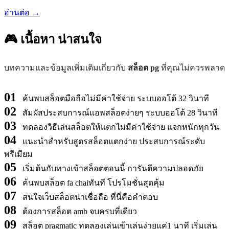
อ่านต่อ →
🎮 เนื้อหา
น่าสนใจ
บทความและข้อมูลเพิ่มเติมเกี่ยวกับ
สล็อต pg
ที่คุณไม่ควรพลาด
01
ค้นพบสล็อตมือถือไม่มีค่าใช้จ่าย ระบบออโต้ 32 วินาที
02
สัมผัสประสบการณ์แอพสล็อตง่ายๆ ระบบออโต้ 28 วินาที
03
ทดลองวิธีเล่นสล็อตให้แตกไม่มีค่าใช้จ่าย แจกหนักทุกวัน
04
แนะนำสำหรับสูตรสล็อตแตกง่าย ประสบการณ์ระดับ
พรีเมียม
05
เริ่มต้นกับทางเข้าสล็อตตอนนี้ การันตีความปลอดภัย
06
ค้นพบสล็อต fa chaiทันที โปรโมชั่นสุดคุ้ม
07
สนใจเว็บสล็อตน่าเชื่อถือ ที่นี่คือคำตอบ
08
ต้องการสล็อต amb จบครบที่เดียว
09
สล็อต pragmatic ทดลองเล่นเข้าเล่นง่ายแค่1 นาที เริ่มเล่น