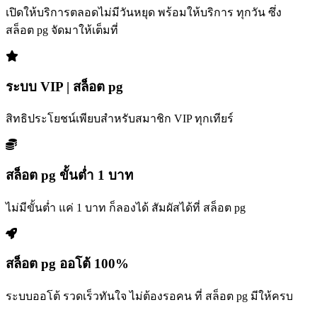
เปิดให้บริการตลอดไม่มีวันหยุด พร้อมให้บริการ ทุกวัน ซึ่ง
สล็อต pg จัดมาให้เต็มที่
ระบบ VIP | สล็อต pg
สิทธิประโยชน์เพียบสำหรับสมาชิก VIP ทุกเทียร์
สล็อต pg ขั้นต่ำ 1 บาท
ไม่มีขั้นต่ำ แค่ 1 บาท ก็ลองได้ สัมผัสได้ที่ สล็อต pg
สล็อต pg ออโต้ 100%
ระบบออโต้ รวดเร็วทันใจ ไม่ต้องรอคน ที่ สล็อต pg มีให้ครบ