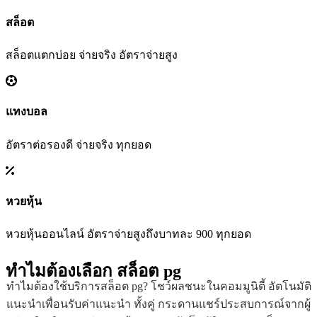
สล็อต
สล็อตแตกบ่อย จ่ายจริง อัตราจ่ายสูง
แทงบอล
อัตราต่อรองดี จ่ายจริง ทุกยอด
หวยหุ้น
หวยหุ้นออนไลน์ อัตราจ่ายสูงถึงบาทละ 900 ทุกยอด
ทำไมต้องเลือก
สล็อต pg
ทำไมต้องใช้บริการสล็อต pg? โชว์ผลชนะในคอมมูนิตี้ อัตโนมัติ
แนะนำเพื่อนรับค่าแนะนำ ทั้งคู่ กระดานแชร์ประสบการณ์จากผู้