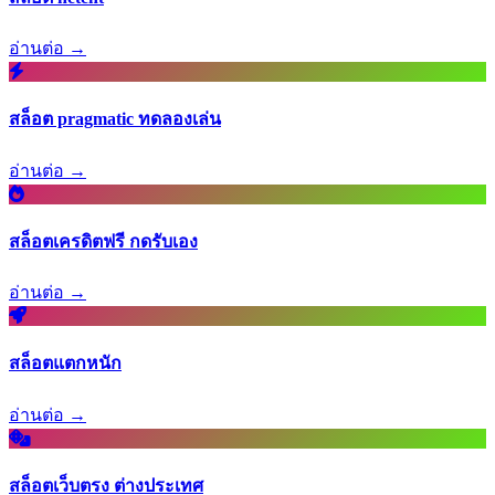
อ่านต่อ →
สล็อต pragmatic ทดลองเล่น
อ่านต่อ →
สล็อตเครดิตฟรี กดรับเอง
อ่านต่อ →
สล็อตแตกหนัก
อ่านต่อ →
สล็อตเว็บตรง ต่างประเทศ