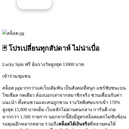
รับโปรนี้
🃏 โปรเปลี่ยนทุกสัปดาห์ ไม่น่าเบื่อ
Lucky Spin ฟรี ลุ้นรางวัลสูงสุด 13000 บาท
เข้าร่วมชุมชน
สล็อต pgมากกว่าแค่เว็บเดิมพัน เป็นสังคมที่สนุก แชร์ชัยชนะบน
โซเชียล กดเดียว ห้องบอกเล่าจากสมาชิกจริง ชวนเพื่อนรับค่า
แนะนำ ทั้งคนชวนและคนถูกชวน รางวัลพิเศษแรกเข้า 170%
สูงสุด 15,000 บาทเต็ม เว็บหลักไม่ผ่านคนกลาง การันตี เกม
มากกว่า 1,500 รายการ นอกจากนี้ยังมีสูตรสล็อตแตกไม่ซับซ้อน
รอคุณอีกหลากหลาย รวมถึง
สล็อตได้เงินจริง
ที่หลายคนให้