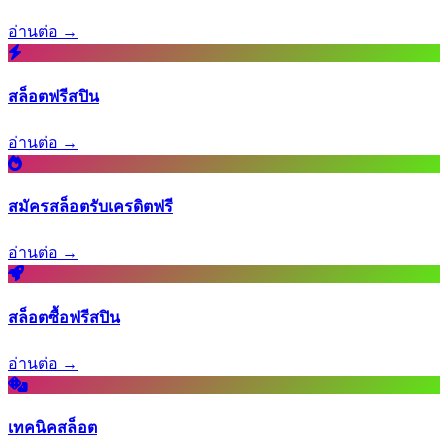
อ่านต่อ →
สล็อตฟรีสปิน
อ่านต่อ →
สมัครสล็อตรับเครดิตฟรี
อ่านต่อ →
สล็อตซื้อฟรีสปิน
อ่านต่อ →
เทคนิคสล็อต