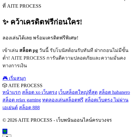
ที่ AITE PROCESS
✨ คว้าเครดิตฟรีก่อนใคร!
ลองเล่นได้เลย พร้อมเครดิตฟรีพิเศษ!
เข้าเล่น
สล็อต pg
วันนี้ รับโบนัสต้อนรับทันที ฝากถอนไม่มีขั้น
ต่ำ! AITE PROCESS การันตีความปลอดภัยและความมั่นคง
ทางการเงิน
🎮 เริ่มสนุก
🎲 AITE PROCESS
หน้าแรก
สล็อต xo เว็บตรง
เว็บสล็อตใหญ่ที่สุด
สล็อต habanero
สล็อต relax gaming
ทดลองเล่นสล็อตฟรี
สล็อตเว็บตรง ไม่ผ่าน
เอเย่นต์
สล็อต 888
© 2026 AITE PROCESS - เว็บพนันออนไลน์ครบวงจร