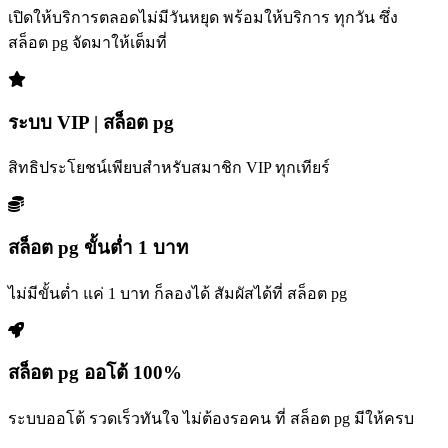
เปิดให้บริการตลอดไม่มีวันหยุด พร้อมให้บริการ ทุกวัน ซึ่ง
สล็อต pg จัดมาให้เต็มที่
ระบบ VIP | สล็อต pg
สิทธิประโยชน์เพียบสำหรับสมาชิก VIP ทุกเทียร์
สล็อต pg ขั้นต่ำ 1 บาท
ไม่มีขั้นต่ำ แค่ 1 บาท ก็ลองได้ สัมผัสได้ที่ สล็อต pg
สล็อต pg ออโต้ 100%
ระบบออโต้ รวดเร็วทันใจ ไม่ต้องรอคน ที่ สล็อต pg มีให้ครบ