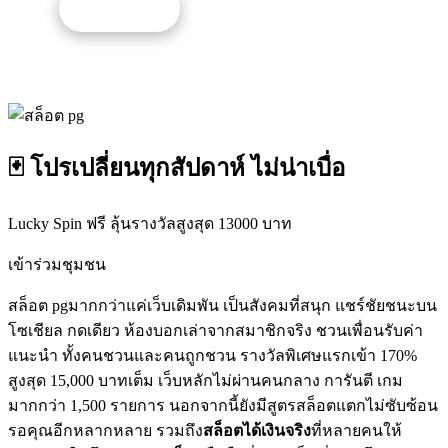
รับโปรนี้
🃏 โปรเปลี่ยนทุกสัปดาห์ ไม่น่าเบื่อ
Lucky Spin ฟรี ลุ้นรางวัลสูงสุด 13000 บาท
เข้าร่วมชุมชน
สล็อต pgมากกว่าแค่เว็บเดิมพัน เป็นสังคมที่สนุก แชร์ชัยชนะบน
โซเชียล กดเดียว ห้องบอกเล่าจากสมาชิกจริง ชวนเพื่อนรับค่า
แนะนำ ทั้งคนชวนและคนถูกชวน รางวัลพิเศษแรกเข้า 170%
สูงสุด 15,000 บาทเต็ม เว็บหลักไม่ผ่านคนกลาง การันตี เกม
มากกว่า 1,500 รายการ นอกจากนี้ยังมีสูตรสล็อตแตกไม่ซับซ้อน
รอคุณอีกหลากหลาย รวมถึง
สล็อตได้เงินจริง
ที่หลายคนให้