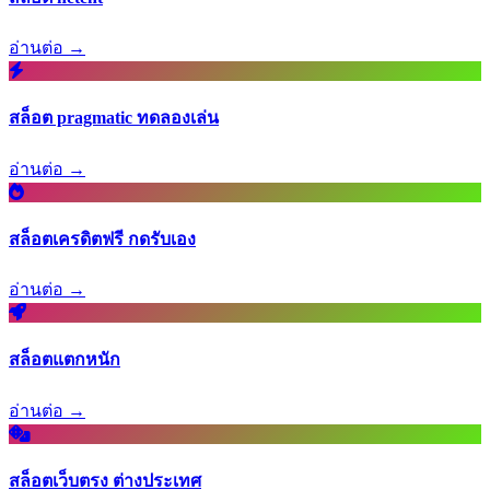
อ่านต่อ →
สล็อต pragmatic ทดลองเล่น
อ่านต่อ →
สล็อตเครดิตฟรี กดรับเอง
อ่านต่อ →
สล็อตแตกหนัก
อ่านต่อ →
สล็อตเว็บตรง ต่างประเทศ