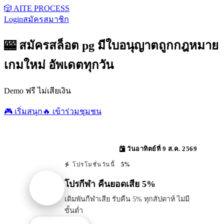
🎲 AITE PROCESS
Login
สมัครสมาชิก
🎰 สมัครสล็อต pg มีใบอนุญาตถูกกฎหมาย
เกมใหม่ อัพเดตทุกวัน
Demo ฟรี ไม่เสียเงิน
🎮 เริ่มสนุก
🔥 เข้าร่วมชุมชน
วันอาทิตย์ที่ 9 ส.ค. 2569
5%
โปรโมชั่นวันนี้
โปรกีฬา คืนยอดเสีย 5%
เดิมพันกีฬาเสีย รับคืน 5% ทุกสัปดาห์ ไม่มี
ขั้นต่ำ