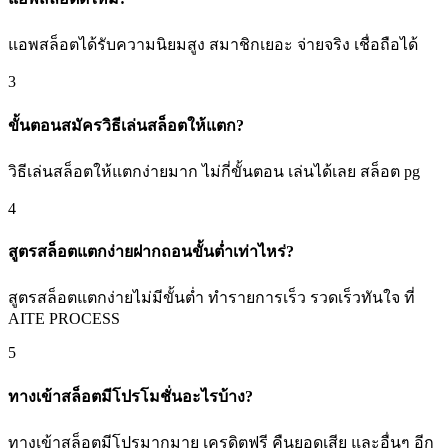
แอพสล็อตได้รับความนิยมสูง สมาชิกเยอะ จ่ายจริง เชื่อถือได้
3
ขั้นตอนสมัครวิธีเล่นสล็อตให้แตก?
วิธีเล่นสล็อตให้แตกง่ายมาก ไม่กี่ขั้นตอน เล่นได้เลย สล็อต pg
4
สูตรสล็อตแตกง่ายฝากถอนขั้นต่ำเท่าไหร่?
สูตรสล็อตแตกง่ายไม่มีขั้นต่ำ ทำรายการเร็ว รวดเร็วทันใจ ที่
AITE PROCESS
5
ทางเข้าสล็อตมีโปรโมชั่นอะไรบ้าง?
ทางเข้าสล็อตมีโปรมากมาย เครดิตฟรี คืนยอดเสีย และอื่นๆ อีก