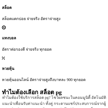
สล็อต
สล็อตแตกบ่อย จ่ายจริง อัตราจ่ายสูง
แทงบอล
อัตราต่อรองดี จ่ายจริง ทุกยอด
หวยหุ้น
หวยหุ้นออนไลน์ อัตราจ่ายสูงถึงบาทละ 900 ทุกยอด
ทำไมต้องเลือก
สล็อต pg
ทำไมต้องใช้บริการสล็อต pg? โชว์ผลชนะในคอมมูนิตี้ อัตโนมัติ
แนะนำเพื่อนรับค่าแนะนำ ทั้งคู่ กระดานแชร์ประสบการณ์จากผู้