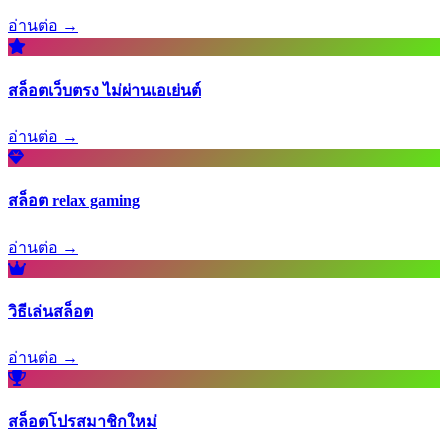
อ่านต่อ →
สล็อตเว็บตรง ไม่ผ่านเอเย่นต์
อ่านต่อ →
สล็อต relax gaming
อ่านต่อ →
วิธีเล่นสล็อต
อ่านต่อ →
สล็อตโปรสมาชิกใหม่