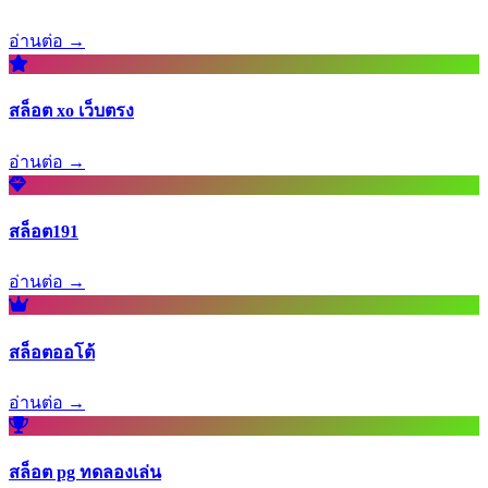
อ่านต่อ →
สล็อต xo เว็บตรง
อ่านต่อ →
สล็อต191
อ่านต่อ →
สล็อตออโต้
อ่านต่อ →
สล็อต pg ทดลองเล่น