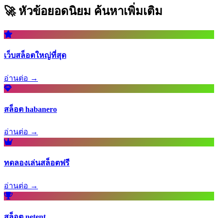
🚀 หัวข้อยอดนิยม
ค้นหาเพิ่มเติม
เว็บสล็อตใหญ่ที่สุด
อ่านต่อ →
สล็อต habanero
อ่านต่อ →
ทดลองเล่นสล็อตฟรี
อ่านต่อ →
สล็อต netent