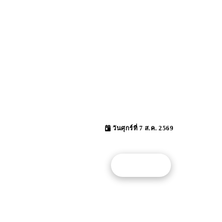
วันศุกร์ที่ 7 ส.ค. 2569
รับโปรนี้