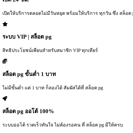
เปิดให้บริการตลอดไม่มีวันหยุด พร้อมให้บริการ ทุกวัน ซึ่ง สล็อต p
ระบบ VIP | สล็อต pg
สิทธิประโยชน์เพียบสำหรับสมาชิก VIP ทุกเทียร์
สล็อต pg ขั้นต่ำ 1 บาท
ไม่มีขั้นต่ำ แค่ 1 บาท ก็ลองได้ สัมผัสได้ที่ สล็อต pg
สล็อต pg ออโต้ 100%
ระบบออโต้ รวดเร็วทันใจ ไม่ต้องรอคน ที่ สล็อต pg มีให้ครบ