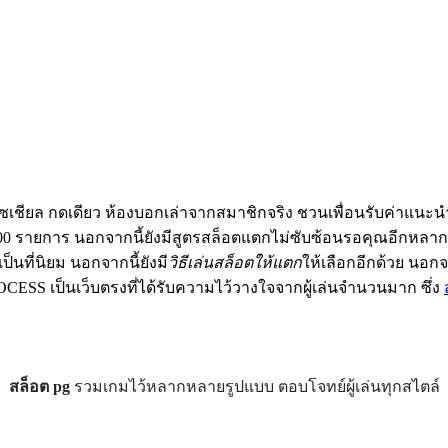
นโซเชียล กดเดียว ห้องบอกเล่าจากสมาชิกจริง ชวนเพื่อนรับค่าแน
,500 รายการ นอกจากนี้ยังมีสูตรสล็อตแตกไม่ซับซ้อนรอคุณอีกหลา
งเป็นที่นิยม นอกจากนี้ยังมี
วิธีเล่นสล็อตให้แตก
ให้เลือกอีกด้วย นอกจา
ESS เป็นเว็บตรงที่ได้รับความไว้วางใจจากผู้เล่นจำนวนมาก ซึ่ง
สล็อต pg
รวมเกมไว้หลากหลายรูปแบบ ตอบโจทย์ผู้เล่นทุกสไตล์