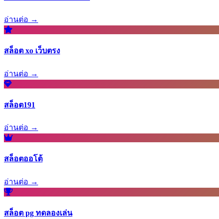
อ่านต่อ →
สล็อต xo เว็บตรง
อ่านต่อ →
สล็อต191
อ่านต่อ →
สล็อตออโต้
อ่านต่อ →
สล็อต pg ทดลองเล่น