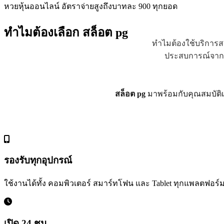
หวยหุ้นออนไลน์ อัตราจ่ายสูงถึงบาทละ 900 ทุกยอด
ทำไมต้องเลือก
สล็อต pg
ทำไมต้องใช้บริการสล
ประสบการณ์จากผู้เ
สล็อต pg
มาพร้อมกับคุณสมบัติเด่
รองรับทุกอุปกรณ์
ใช้งานได้ทั้ง คอมพิวเตอร์ สมาร์ทโฟน และ Tablet ทุกแพลตฟอร์ม
เปิด 24 ชม.