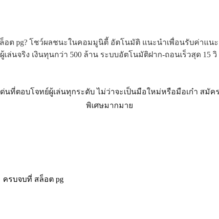
็อต pg? โชว์ผลชนะในคอมมูนิตี้ อัตโนมัติ แนะนำเพื่อนรับค่าแนะน
ล่นจริง เงินทุนกว่า 500 ล้าน ระบบอัตโนมัติฝาก-ถอนเร็วสุด 15 วิ เร
นที่ตอบโจทย์ผู้เล่นทุกระดับ ไม่ว่าจะเป็นมือใหม่หรือมือเก๋า สมัคร
พิเศษมากมาย
 ครบจบที่ สล็อต pg