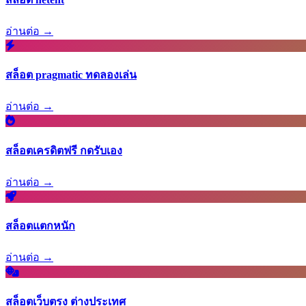
อ่านต่อ →
สล็อต pragmatic ทดลองเล่น
อ่านต่อ →
สล็อตเครดิตฟรี กดรับเอง
อ่านต่อ →
สล็อตแตกหนัก
อ่านต่อ →
สล็อตเว็บตรง ต่างประเทศ