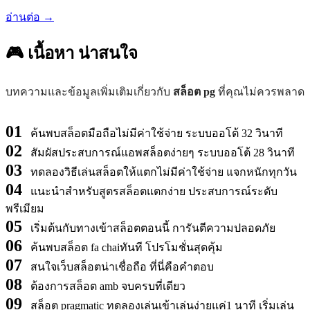
อ่านต่อ →
🎮 เนื้อหา
น่าสนใจ
บทความและข้อมูลเพิ่มเติมเกี่ยวกับ
สล็อต pg
ที่คุณไม่ควรพลาด
01
ค้นพบสล็อตมือถือไม่มีค่าใช้จ่าย ระบบออโต้ 32 วินาที
02
สัมผัสประสบการณ์แอพสล็อตง่ายๆ ระบบออโต้ 28 วินาที
03
ทดลองวิธีเล่นสล็อตให้แตกไม่มีค่าใช้จ่าย แจกหนักทุกวัน
04
แนะนำสำหรับสูตรสล็อตแตกง่าย ประสบการณ์ระดับ
พรีเมียม
05
เริ่มต้นกับทางเข้าสล็อตตอนนี้ การันตีความปลอดภัย
06
ค้นพบสล็อต fa chaiทันที โปรโมชั่นสุดคุ้ม
07
สนใจเว็บสล็อตน่าเชื่อถือ ที่นี่คือคำตอบ
08
ต้องการสล็อต amb จบครบที่เดียว
09
สล็อต pragmatic ทดลองเล่นเข้าเล่นง่ายแค่1 นาที เริ่มเล่น