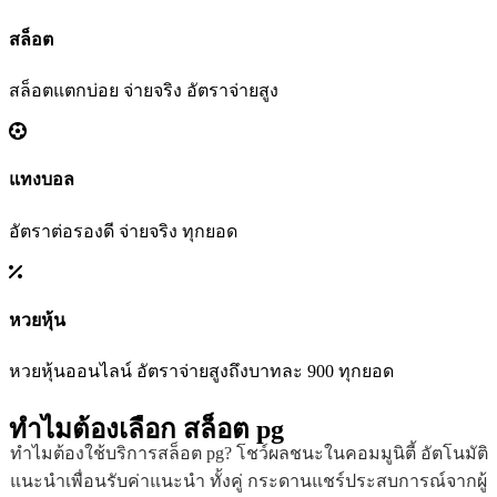
สล็อต
สล็อตแตกบ่อย จ่ายจริง อัตราจ่ายสูง
แทงบอล
อัตราต่อรองดี จ่ายจริง ทุกยอด
หวยหุ้น
หวยหุ้นออนไลน์ อัตราจ่ายสูงถึงบาทละ 900 ทุกยอด
ทำไมต้องเลือก
สล็อต pg
ทำไมต้องใช้บริการสล็อต pg? โชว์ผลชนะในคอมมูนิตี้ อัตโนมัติ
แนะนำเพื่อนรับค่าแนะนำ ทั้งคู่ กระดานแชร์ประสบการณ์จากผู้