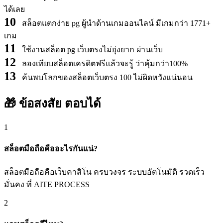
ได้เลย
10
สล็อตแตกง่าย pg ผู้นำด้านเกมออนไลน์ มีเกมกว่า 1771+
เกม
11
ใช้งานสล็อต pg เว็บตรงไม่ยุ่งยาก ผ่านเว็บ
12
ลองเทียบสล็อตเครดิตฟรีแล้วจะรู้ ว่าคุ้มกว่า100%
13
ค้นพบโลกของสล็อตเว็บตรง 100 ไม่ผิดหวังแน่นอน
🎁 ข้อสงสัย
ตอบได้
1
สล็อตมือถือคืออะไรกันแน่?
สล็อตมือถือคือเว็บคาสิโน ครบวงจร ระบบอัตโนมัติ รวดเร็ว
มั่นคง ที่ AITE PROCESS
2