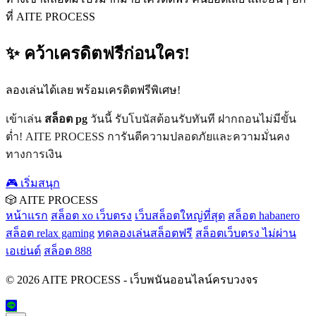
ที่ AITE PROCESS
✨ คว้าเครดิตฟรีก่อนใคร!
ลองเล่นได้เลย พร้อมเครดิตฟรีพิเศษ!
เข้าเล่น
สล็อต pg
วันนี้ รับโบนัสต้อนรับทันที ฝากถอนไม่มีขั้น
ต่ำ! AITE PROCESS การันตีความปลอดภัยและความมั่นคง
ทางการเงิน
🎮 เริ่มสนุก
🎲 AITE PROCESS
หน้าแรก
สล็อต xo เว็บตรง
เว็บสล็อตใหญ่ที่สุด
สล็อต habanero
สล็อต relax gaming
ทดลองเล่นสล็อตฟรี
สล็อตเว็บตรง ไม่ผ่าน
เอเย่นต์
สล็อต 888
© 2026 AITE PROCESS - เว็บพนันออนไลน์ครบวงจร