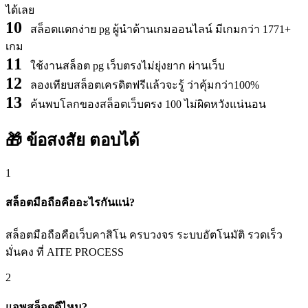
ได้เลย
10
สล็อตแตกง่าย pg ผู้นำด้านเกมออนไลน์ มีเกมกว่า 1771+
เกม
11
ใช้งานสล็อต pg เว็บตรงไม่ยุ่งยาก ผ่านเว็บ
12
ลองเทียบสล็อตเครดิตฟรีแล้วจะรู้ ว่าคุ้มกว่า100%
13
ค้นพบโลกของสล็อตเว็บตรง 100 ไม่ผิดหวังแน่นอน
🎁 ข้อสงสัย
ตอบได้
1
สล็อตมือถือคืออะไรกันแน่?
สล็อตมือถือคือเว็บคาสิโน ครบวงจร ระบบอัตโนมัติ รวดเร็ว
มั่นคง ที่ AITE PROCESS
2
แอพสล็อตดีไหม?