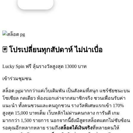
รับโปรนี้
🃏 โปรเปลี่ยนทุกสัปดาห์ ไม่น่าเบื่อ
Lucky Spin ฟรี ลุ้นรางวัลสูงสุด 13000 บาท
เข้าร่วมชุมชน
สล็อต pgมากกว่าแค่เว็บเดิมพัน เป็นสังคมที่สนุก แชร์ชัยชนะบน
โซเชียล กดเดียว ห้องบอกเล่าจากสมาชิกจริง ชวนเพื่อนรับค่า
แนะนำ ทั้งคนชวนและคนถูกชวน รางวัลพิเศษแรกเข้า 170%
สูงสุด 15,000 บาทเต็ม เว็บหลักไม่ผ่านคนกลาง การันตี เกม
มากกว่า 1,500 รายการ นอกจากนี้ยังมีสูตรสล็อตแตกไม่ซับซ้อน
รอคุณอีกหลากหลาย รวมถึง
สล็อตได้เงินจริง
ที่หลายคนให้